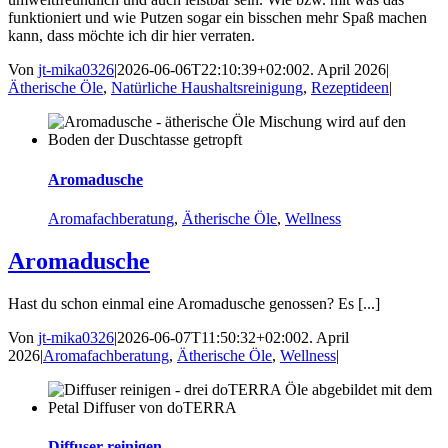
funktioniert und wie Putzen sogar ein bisschen mehr Spaß machen
kann, dass möchte ich dir hier verraten.
Von
jt-mika0326
|
2026-06-06T22:10:39+02:00
2. April 2026
|
Ätherische Öle
,
Natürliche Haushaltsreinigung
,
Rezeptideen
|
Aromadusche
Aromafachberatung
,
Ätherische Öle
,
Wellness
Aromadusche
Hast du schon einmal eine Aromadusche genossen? Es [...]
Von
jt-mika0326
|
2026-06-07T11:50:32+02:00
2. April
2026
|
Aromafachberatung
,
Ätherische Öle
,
Wellness
|
Diffuser reinigen