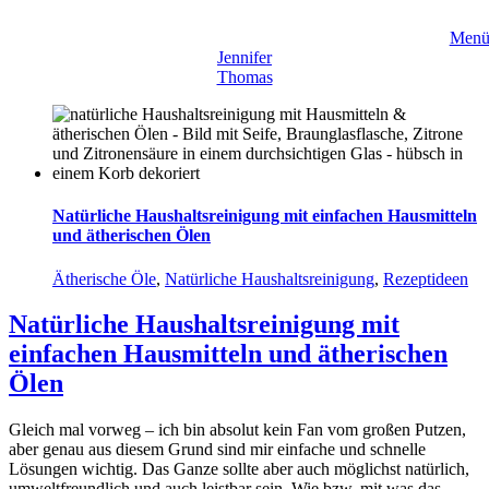
Zum
Inhalt
Men
springen
Jennifer
Thomas
Natürliche Haushaltsreinigung mit einfachen Hausmitteln
und ätherischen Ölen
Ätherische Öle
,
Natürliche Haushaltsreinigung
,
Rezeptideen
Natürliche Haushaltsreinigung mit
einfachen Hausmitteln und ätherischen
Ölen
Gleich mal vorweg – ich bin absolut kein Fan vom großen Putzen,
aber genau aus diesem Grund sind mir einfache und schnelle
Lösungen wichtig. Das Ganze sollte aber auch möglichst natürlich,
umweltfreundlich und auch leistbar sein. Wie bzw. mit was das