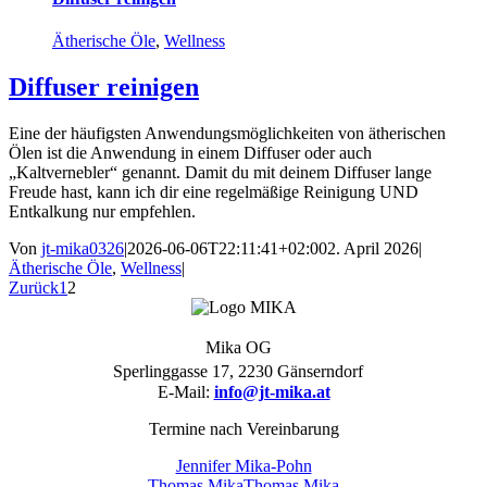
Ätherische Öle
,
Wellness
Diffuser reinigen
Eine der häufigsten Anwendungsmöglichkeiten von ätherischen
Ölen ist die Anwendung in einem Diffuser oder auch
„Kaltvernebler“ genannt. Damit du mit deinem Diffuser lange
Freude hast, kann ich dir eine regelmäßige Reinigung UND
Entkalkung nur empfehlen.
Von
jt-mika0326
|
2026-06-06T22:11:41+02:00
2. April 2026
|
Ätherische Öle
,
Wellness
|
Zurück
1
2
Mika OG
Sperlinggasse 17, 2230 Gänserndorf
E-Mail:
info@jt-mika.at
Termine nach Vereinbarung
Jennifer Mika-Pohn
Thomas Mika
Thomas Mika