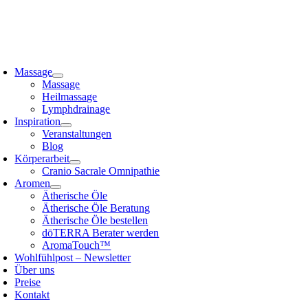
Zum
Inhalt
springen
oggle
avigation
Massage
Massage
Heilmassage
Lymphdrainage
Inspiration
Veranstaltungen
Blog
Körperarbeit
Cranio Sacrale Omnipathie
Aromen
Ätherische Öle
Ätherische Öle Beratung
Ätherische Öle bestellen
dōTERRA Berater werden
AromaTouch™
Wohlfühlpost – Newsletter
Über uns
Preise
Kontakt