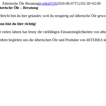
Ätherische Öle Beratung
jt-mika0326
2026-06-07T12:02:30+02:00
herische Öle – Beratung
elleicht bist du hier gelandet, weil du neugierig auf ätherische Öle ge
nn bist du hier richtig!
r vielen Jahren hat Jenny die vielfältigen Einsatzmöglichkeiten von ät
itdem begleiten uns die ätherischen Öle und Produkte von dōTERRA täg