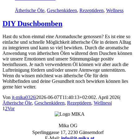
Ätherische Öle
,
Geschenkideen
,
Rezeptideen
,
Wellness
DIY Duschbomben
Hast du schon einmal eine Aromadusche genossen? Es ist eine so
einfache und schnelle Möglichkeit ätherische Öle in deinen Alltag
zu integrieren und kann so viel bewirken. Durch die aromatische
Anwendung von ätherischen Ölen während dem Duschen können
wir unsere Emotionen und unsere Stimmungslage positiv
beeinflussen. Je nach verwendetem Öl können wir aber auch die
Luftreinigung fördern und/oder unsere Atemwege unterstützen.
Wenn du wissen möchtest was ätherische Öle für dein
Wohlbefinden und deine Gesundheit noch bewirken können lies
gerne hier weiter.
Von
jt-mika0326
|
2026-06-07T11:40:13+02:00
2. April 2026
|
Ätherische Öle
,
Geschenkideen
,
Rezeptideen
,
Wellness
|
1
2
Vor
Mika OG
Sperlinggasse 17, 2230 Gänserndorf
E-Mail:
info@jt-mika.at