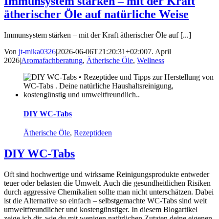
Immunsystem stärken – mit der Kraft
ätherischer Öle auf natürliche Weise
Immunsystem stärken – mit der Kraft ätherischer Öle auf [...]
Von
jt-mika0326
|
2026-06-06T21:20:31+02:00
7. April
2026
|
Aromafachberatung
,
Ätherische Öle
,
Wellness
|
DIY WC-Tabs
Ätherische Öle
,
Rezeptideen
DIY WC-Tabs
Oft sind hochwertige und wirksame Reinigungsprodukte entweder
teuer oder belasten die Umwelt. Auch die gesundheitlichen Risiken
durch aggressive Chemikalien sollte man nicht unterschätzen. Dabei
ist die Alternative so einfach – selbstgemachte WC-Tabs sind weit
umweltfreundlicher und kostengünstiger. In diesem Blogartikel
zeige ich dir, wie du mit wenigen natürlichen Zutaten deine eigenen