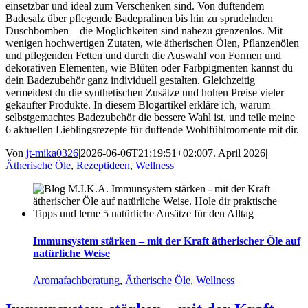
einsetzbar und ideal zum Verschenken sind. Von duftendem
Badesalz über pflegende Badepralinen bis hin zu sprudelnden
Duschbomben – die Möglichkeiten sind nahezu grenzenlos. Mit
wenigen hochwertigen Zutaten, wie ätherischen Ölen, Pflanzenölen
und pflegenden Fetten und durch die Auswahl von Formen und
dekorativen Elementen, wie Blüten oder Farbpigmenten kannst du
dein Badezubehör ganz individuell gestalten. Gleichzeitig
vermeidest du die synthetischen Zusätze und hohen Preise vieler
gekaufter Produkte. In diesem Blogartikel erkläre ich, warum
selbstgemachtes Badezubehör die bessere Wahl ist, und teile meine
6 aktuellen Lieblingsrezepte für duftende Wohlfühlmomente mit dir.
Von
jt-mika0326
|
2026-06-06T21:19:51+02:00
7. April 2026
|
Ätherische Öle
,
Rezeptideen
,
Wellness
|
Immunsystem stärken – mit der Kraft ätherischer Öle auf
natürliche Weise
Aromafachberatung
,
Ätherische Öle
,
Wellness