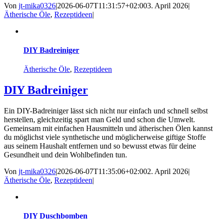
Von
jt-mika0326
|
2026-06-07T11:31:57+02:00
3. April 2026
|
Ätherische Öle
,
Rezeptideen
|
DIY Badreiniger
Ätherische Öle
,
Rezeptideen
DIY Badreiniger
Ein DIY-Badreiniger lässt sich nicht nur einfach und schnell selbst
herstellen, gleichzeitig spart man Geld und schon die Umwelt.
Gemeinsam mit einfachen Hausmitteln und ätherischen Ölen kannst
du möglichst viele synthetische und möglicherweise giftige Stoffe
aus seinem Haushalt entfernen und so bewusst etwas für deine
Gesundheit und dein Wohlbefinden tun.
Von
jt-mika0326
|
2026-06-07T11:35:06+02:00
2. April 2026
|
Ätherische Öle
,
Rezeptideen
|
DIY Duschbomben