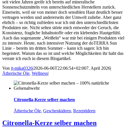
seit vielen Jahren greife ich bereits auf mineralische
Sonnenschutzmitteln von unterschiedlichen Herstellern zurück.
Einerseits, weil sie von meiner doch sensiblen Haut deutlich besser
vertragen werden und andererseits der Umwelt zuliebe. Aber ganz
ehrlich – so richtig zufrieden war ich mit den unterschiedlichsten
Produkten nie. Nicht selten störte mich entweder der Geruch, die
Konsistenz, fragliche Inhaltsstoffe oder ein klebendes Hautgefühl.
Auch das sogenannte „Weißeln“ war mir bei einigen Produkten viel
zu intensiv. Heute, nach intensiver Nutzung der doTERRA Sun
Linie – bereits im dritten Sommer – kann ich sagen: Ich bin
begeistert. Warum das so ist und welche Möglichkeiten ihr habt das
verrate ich euch in diesem Blogartikel.
Von
jt-mika0326
|
2026-06-06T22:06:54+02:00
7. April 2026
|
Ätherische Öle
,
Wellness
|
Citronella-Kerze selber machen
Ätherische Öle
,
Geschenkideen
,
Rezeptideen
Citronella-Kerze selber machen