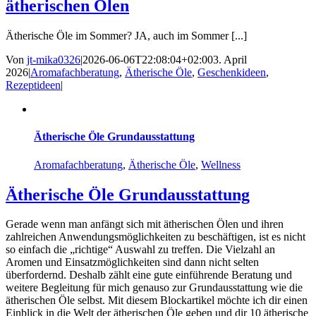
ätherischen Ölen
Ätherische Öle im Sommer? JA, auch im Sommer [...]
Von
jt-mika0326
|
2026-06-06T22:08:04+02:00
3. April
2026
|
Aromafachberatung
,
Ätherische Öle
,
Geschenkideen
,
Rezeptideen
|
Ätherische Öle Grundausstattung
Aromafachberatung
,
Ätherische Öle
,
Wellness
Ätherische Öle Grundausstattung
Gerade wenn man anfängt sich mit ätherischen Ölen und ihren
zahlreichen Anwendungsmöglichkeiten zu beschäftigen, ist es nicht
so einfach die „richtige“ Auswahl zu treffen. Die Vielzahl an
Aromen und Einsatzmöglichkeiten sind dann nicht selten
überfordernd. Deshalb zählt eine gute einführende Beratung und
weitere Begleitung für mich genauso zur Grundausstattung wie die
ätherischen Öle selbst. Mit diesem Blockartikel möchte ich dir einen
Einblick in die Welt der ätherischen Öle geben und dir 10 ätherische