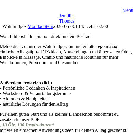
Zum
Inhalt
Men
springen
Jennifer
Thomas
Wohlfühlpost
Monika Stern
2026-06-06T14:17:48+02:00
Wohlfühlpost – Inspiration direkt in dein Postfach
Melde dich zu unserer Wohlfühlpost an und erhalte regelmäßig
einfache Alltagstipps, DIY-Ideen, Anwendungen mit ätherischen Ölen,
Einblicke in Massage, Cranio und natürliche Routinen für mehr
Wohlbefinden, Prävention und Gesundheit.
Außerdem erwarten dich:
• Persönliche Gedanken & Inspirationen
• Workshop- & Veranstaltungstermine
• Aktionen & Neuigkeiten
• natürliche Lösungen für den Alltag
Für einen guten Start und als kleines Dankeschön bekommst du
zusätzlich unser PDF:
„10 Öle, 100 Inspirationen“
mit vielen einfachen Anwendungsideen für deinen Alltag geschenkt!