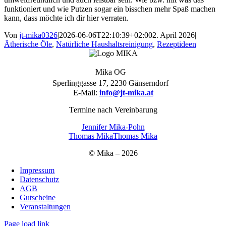
funktioniert und wie Putzen sogar ein bisschen mehr Spaß machen
kann, dass möchte ich dir hier verraten.
Von
jt-mika0326
|
2026-06-06T22:10:39+02:00
2. April 2026
|
Ätherische Öle
,
Natürliche Haushaltsreinigung
,
Rezeptideen
|
Mika OG
Sperlinggasse 17, 2230 Gänserndorf
E-Mail:
info@jt-mika.at
Termine nach Vereinbarung
Jennifer Mika-Pohn
Thomas Mika
Thomas Mika
© Mika – 2026
Impressum
Datenschutz
AGB
Gutscheine
Veranstaltungen
Page load link