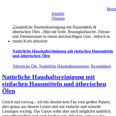
Zum
Inhalt
Men
springen
Jennifer
Thomas
Natürliche Haushaltsreinigung mit einfachen Hausmitteln
und ätherischen Ölen
Ätherische Öle
,
Natürliche Haushaltsreinigung
,
Rezeptideen
Natürliche Haushaltsreinigung mit
einfachen Hausmitteln und ätherischen
Ölen
Gleich mal vorweg – ich bin absolut kein Fan vom großen Putzen,
aber genau aus diesem Grund sind mir einfache und schnelle
Lösungen wichtig. Das Ganze sollte aber auch möglichst natürlich,
umweltfreundlich und auch leistbar sein. Wie bzw. mit was das