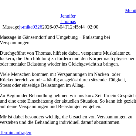
Zum
Inhalt
Men
springen
Jennifer
Thomas
Massage
jt-mika0326
2026-07-04T12:45:44+02:00
Massage in Gänserndorf und Umgebung – Entlastung bei
Verspannungen
Durchgeführt von Thomas, hilft sie dabei, verspannte Muskulatur zu
lockern, die Durchblutung zu fördern und den Körper nach physischer
oder mentaler Belastung wieder ins Gleichgewicht zu bringen.
Viele Menschen kommen mit Verspannungen im Nacken- oder
Rückenbereich zu mir – häufig ausgelöst durch sitzende Tätigkeit,
Stress oder einseitige Belastungen im Alltag.
Zu Beginn der Behandlung nehmen wir uns kurz Zeit für ein Gespräch
und eine erste Einschätzung der aktuellen Situation. So kann ich geziel
auf deine Verspannungen und Belastungen eingehen.
Mir ist dabei besonders wichtig, die Ursachen von Verspannungen zu
verstehen und die Behandlung individuell darauf abzustimmen.
Termin anfragen