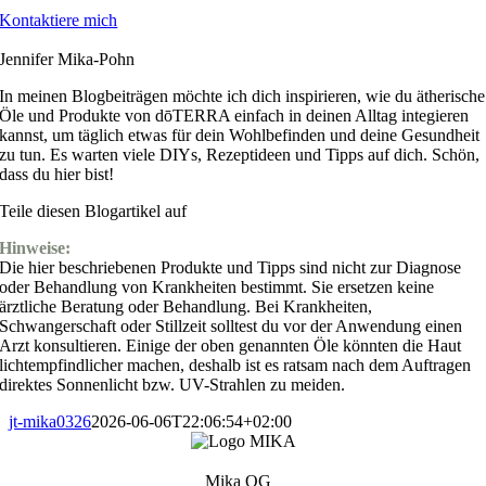
Kontaktiere mich
Jennifer Mika-Pohn
In meinen Blogbeiträgen möchte ich dich inspirieren, wie du ätherische
Öle und Produkte von dōTERRA einfach in deinen Alltag integieren
kannst, um täglich etwas für dein Wohlbefinden und deine Gesundheit
zu tun. Es warten viele DIYs, Rezeptideen und Tipps auf dich. Schön,
dass du hier bist!
Teile diesen Blogartikel auf
Hinweise:
Die hier beschriebenen Produkte und Tipps sind nicht zur Diagnose
oder Behandlung von Krankheiten bestimmt. Sie ersetzen keine
ärztliche Beratung oder Behandlung. Bei Krankheiten,
Schwangerschaft oder Stillzeit solltest du vor der Anwendung einen
Arzt konsultieren. Einige der oben genannten Öle könnten die Haut
lichtempfindlicher machen, deshalb ist es ratsam nach dem Auftragen
direktes Sonnenlicht bzw. UV-Strahlen zu meiden.
jt-mika0326
2026-06-06T22:06:54+02:00
Mika OG