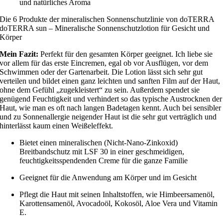
und natürliches Aroma
Die 6 Produkte der mineralischen Sonnenschutzlinie von doTERRA
doTERRA sun – Mineralische Sonnenschutzlotion für Gesicht und
Körper
Mein Fazit:
Perfekt für den gesamten Körper geeignet. Ich liebe sie
vor allem für das erste Eincremen, egal ob vor Ausflügen, vor dem
Schwimmen oder der Gartenarbeit. Die Lotion lässt sich sehr gut
verteilen und bildet einen ganz leichten und sanften Film auf der Haut,
ohne dem Gefühl „zugekleistert“ zu sein. Außerdem spendet sie
genügend Feuchtigkeit und verhindert so das typische Austrocknen der
Haut, wie man es oft nach langen Badetagen kennt. Auch bei sensibler
und zu Sonnenallergie neigender Haut ist die sehr gut verträglich und
hinterlässt kaum einen Weißeleffekt.
Bietet einen mineralischen (Nicht-Nano-Zinkoxid)
Breitbandschutz mit LSF 30 in einer geschmeidigen,
feuchtigkeitsspendenden Creme für die ganze Familie
Geeignet für die Anwendung am Körper und im Gesicht
Pflegt die Haut mit seinen Inhaltstoffen, wie Himbeersamenöl,
Karottensamenöl, Avocadoöl, Kokosöl, Aloe Vera und Vitamin
E.