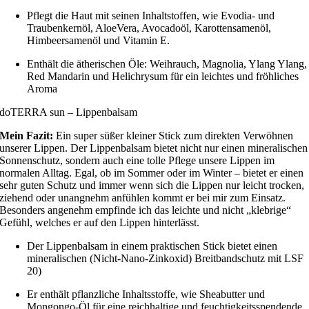
Pflegt die Haut mit seinen Inhaltstoffen, wie Evodia- und
Traubenkernöl, AloeVera, Avocadoöl, Karottensamenöl,
Himbeersamenöl und Vitamin E.
Enthält die ätherischen Öle: Weihrauch, Magnolia, Ylang Ylang,
Red Mandarin und Helichrysum für ein leichtes und fröhliches
Aroma
doTERRA sun – Lippenbalsam
Mein Fazit:
Ein super süßer kleiner Stick zum direkten Verwöhnen
unserer Lippen. Der Lippenbalsam bietet nicht nur einen mineralischen
Sonnenschutz, sondern auch eine tolle Pflege unsere Lippen im
normalen Alltag. Egal, ob im Sommer oder im Winter – bietet er einen
sehr guten Schutz und immer wenn sich die Lippen nur leicht trocken,
ziehend oder unangnehm anfühlen kommt er bei mir zum Einsatz.
Besonders angenehm empfinde ich das leichte und nicht „klebrige“
Gefühl, welches er auf den Lippen hinterlässt.
Der Lippenbalsam in einem praktischen Stick bietet einen
mineralischen (Nicht-Nano-Zinkoxid) Breitbandschutz mit LSF
20)
Er enthält pflanzliche Inhaltsstoffe, wie Sheabutter und
Mongongo-Öl für eine reichhaltige und feuchtigkeitsspendende