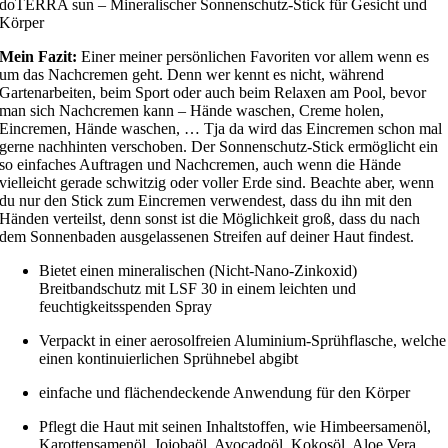
doTERRA sun – Mineralischer Sonnenschutz-Stick für Gesicht und
Körper
Mein Fazit:
Einer meiner persönlichen Favoriten vor allem wenn es
um das Nachcremen geht. Denn wer kennt es nicht, während
Gartenarbeiten, beim Sport oder auch beim Relaxen am Pool, bevor
man sich Nachcremen kann – Hände waschen, Creme holen,
Eincremen, Hände waschen, … Tja da wird das Eincremen schon mal
gerne nachhinten verschoben. Der Sonnenschutz-Stick ermöglicht ein
so einfaches Auftragen und Nachcremen, auch wenn die Hände
vielleicht gerade schwitzig oder voller Erde sind. Beachte aber, wenn
du nur den Stick zum Eincremen verwendest, dass du ihn mit den
Händen verteilst, denn sonst ist die Möglichkeit groß, dass du nach
dem Sonnenbaden ausgelassenen Streifen auf deiner Haut findest.
Bietet einen mineralischen (Nicht-Nano-Zinkoxid)
Breitbandschutz mit LSF 30 in einem leichten und
feuchtigkeitsspenden Spray
Verpackt in einer aerosolfreien Aluminium-Sprühflasche, welche
einen kontinuierlichen Sprühnebel abgibt
einfache und flächendeckende Anwendung für den Körper
Pflegt die Haut mit seinen Inhaltstoffen, wie Himbeersamenöl,
Karottensamenöl, Jojobaöl, Avocadoöl, Kokosöl, Aloe Vera,