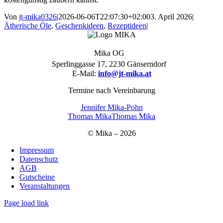
Von
jt-mika0326
|
2026-06-06T22:07:30+02:00
3. April 2026
|
Ätherische Öle
,
Geschenkideen
,
Rezeptideen
|
Mika OG
Sperlinggasse 17, 2230 Gänserndorf
E-Mail:
info@jt-mika.at
Termine nach Vereinbarung
Jennifer Mika-Pohn
Thomas Mika
Thomas Mika
© Mika – 2026
Impressum
Datenschutz
AGB
Gutscheine
Veranstaltungen
Page load link
Nach
oben